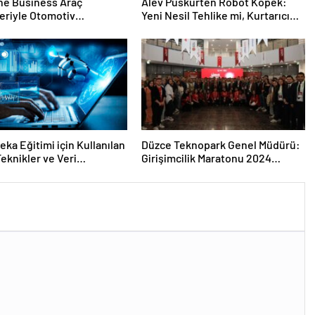
ne Business Araç
Alev Püskürten Robot Köpek:
eriyle Otomotiv
Yeni Nesil Tehlike mi, Kurtarıcı
nde Devrim Başlatıyor
mı?
eka Eğitimi için Kullanılan
Düzce Teknopark Genel Müdürü:
eknikler ve Veri
Girişimcilik Maratonu 2024
maları
Yenilikçi Fikirleri Bekliyor!