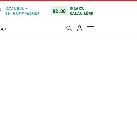
İMSAK'A
İSTANBUL
02:00
KALAN SÜRE
26°
HAFİF YAĞMUR
oji