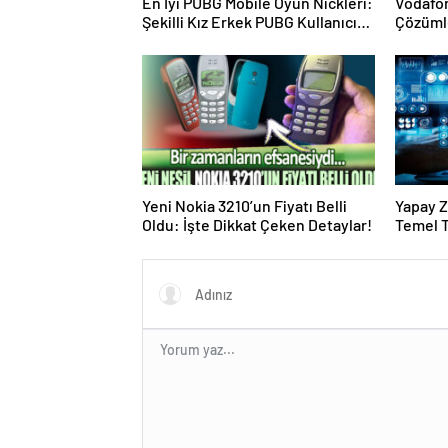
En İyi PUBG Mobile Oyun Nickleri:
Vodafo
Şekilli Kız Erkek PUBG Kullanıcı
Çözüml
İsimleri
Sektörü
Yeni Nokia 3210’un Fiyatı Belli
Yapay Z
Oldu: İşte Dikkat Çeken Detaylar!
Temel T
Algorit