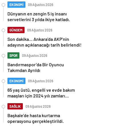
EKONOMİ
09 Ağustos 2026
Dünyanın en zengin 5 iş insanı
servetlerini 3 yılda ikiye katladı.
GÜNDEM
09 Ağustos 2026
Son dakika… Ankara’da AKP’nin
adayının açıklanacağı tarih belirlendi!
SPOR
09 Ağustos 2026
Bandırmaspor’da Bir Oyuncu
Takımdan Ayrıldı
EKONOMİ
09 Ağustos 2026
65 yaş üstü, engelli ve evde bakım
maaşları için 2024 yılı zamları
belirlendi: İşte detaylar
SAĞLIK
09 Ağustos 2026
Başkale’de hasta kurtarma
operasyonu gerçekleştirildi.