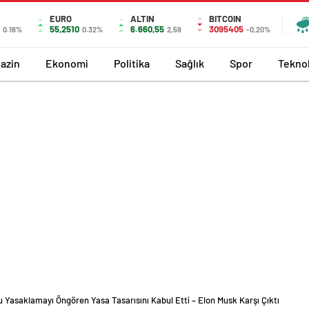
EURO
ALTIN
BITCOIN
6
55,2510
6.660,55
3095405
0.18%
0.32%
2,59
-0,20%
azin
Ekonomi
Politika
Sağlık
Spor
Teknol
’u Yasaklamayı Öngören Yasa Tasarısını Kabul Etti – Elon Musk Karşı Çıktı