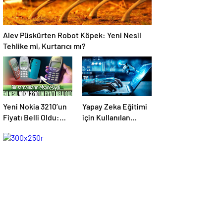
Alev Püskürten Robot Köpek: Yeni Nesil
Tehlike mi, Kurtarıcı mı?
Yeni Nokia 3210’un
Yapay Zeka Eğitimi
Fiyatı Belli Oldu:
için Kullanılan
İşte Dikkat Çeken
Temel Teknikler ve
Detaylar!
Veri Algoritmaları