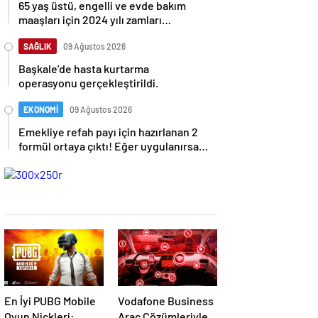
65 yaş üstü, engelli ve evde bakım
maaşları için 2024 yılı zamları
belirlendi: İşte detaylar
SAĞLIK
09 Ağustos 2026
Başkale’de hasta kurtarma
operasyonu gerçekleştirildi.
EKONOMİ
09 Ağustos 2026
Emekliye refah payı için hazırlanan 2
formül ortaya çıktı! Eğer uygulanırsa
emeklilere büyük etkisi olacak.
En İyi PUBG Mobile
Vodafone Business
Oyun Nickleri:
Araç Çözümleriyle