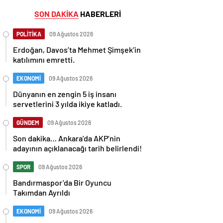
SON DAKİKA
HABERLERİ
POLİTİKA
09 Ağustos 2026
Erdoğan, Davos’ta Mehmet Şimşek’in
katılımını emretti.
EKONOMİ
09 Ağustos 2026
Dünyanın en zengin 5 iş insanı
servetlerini 3 yılda ikiye katladı.
GÜNDEM
09 Ağustos 2026
Son dakika… Ankara’da AKP’nin
adayının açıklanacağı tarih belirlendi!
SPOR
09 Ağustos 2026
Bandırmaspor’da Bir Oyuncu
Takımdan Ayrıldı
EKONOMİ
09 Ağustos 2026