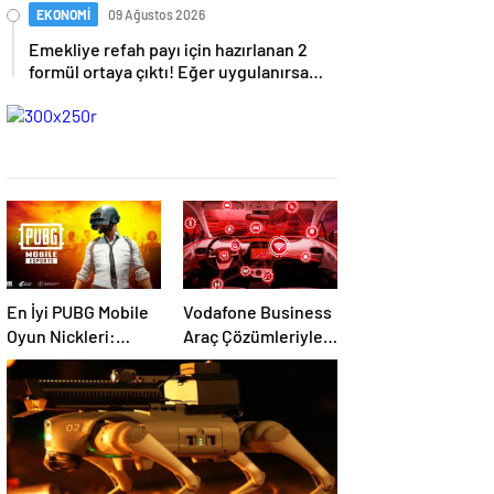
EKONOMİ
09 Ağustos 2026
Emekliye refah payı için hazırlanan 2
formül ortaya çıktı! Eğer uygulanırsa
emeklilere büyük etkisi olacak.
En İyi PUBG Mobile
Vodafone Business
Oyun Nickleri:
Araç Çözümleriyle
Şekilli Kız Erkek
Otomotiv
PUBG Kullanıcı
Sektöründe Devrim
İsimleri
Başlatıyor