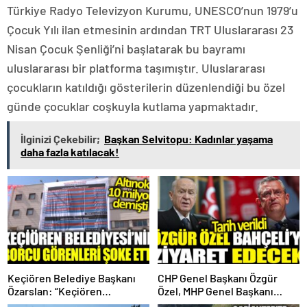
Türkiye Radyo Televizyon Kurumu, UNESCO’nun 1979’u
Çocuk Yılı ilan etmesinin ardından TRT Uluslararası 23
Nisan Çocuk Şenliği’ni başlatarak bu bayramı
uluslararası bir platforma taşımıştır. Uluslararası
çocukların katıldığı gösterilerin düzenlendiği bu özel
günde çocuklar coşkuyla kutlama yapmaktadır.
İlginizi Çekebilir;
Başkan Selvitopu: Kadınlar yaşama
daha fazla katılacak!
Keçiören Belediye Başkanı
CHP Genel Başkanı Özgür
Özarslan: “Keçiören
Özel, MHP Genel Başkanı
Belediyesi’nin Borcu 1 Milyar
Devlet Bahçeli’yi Ziyaret