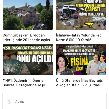
755 Milyon TL”
Edecek!
Cumhurbaşkanı Erdoğan
İslahiye-Hatay Yolunda Feci
liderliğinde 201 eserin açılışı
Kaza: 8 Ölü, 10 Yaralı!
gerçekleştirildi!
MHP’li Özdemir’in Önerisi
Ünlü Otellerde İflas Bayrağı!
Sonrası Eczaçılar da Yeşil
Alkoçlar Otelcilik A.Ş. iflas
Pasaport İstiyor!
etti!