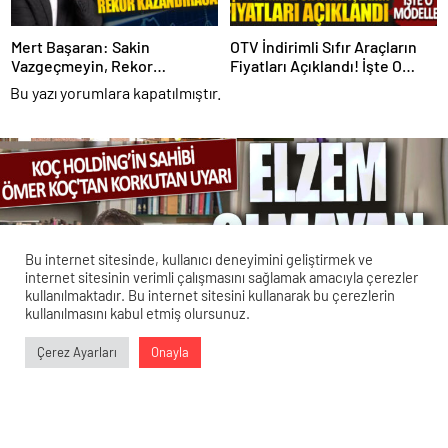
Mert Başaran: Sakin
OTV İndirimli Sıfır Araçların
Vazgeçmeyin, Rekor
Fiyatları Açıklandı! İşte O
Kazandıracak!
Modeller
Bu yazı yorumlara kapatılmıştır.
Bu internet sitesinde, kullanıcı deneyimini geliştirmek ve
internet sitesinin verimli çalışmasını sağlamak amacıyla çerezler
kullanılmaktadır. Bu internet sitesini kullanarak bu çerezlerin
kullanılmasını kabul etmiş olursunuz.
Veri politikasındaki amaçlarla sınırlı ve mevzuata uygun şekilde
Çerez Ayarları
Onayla
çerez konumlandırmaktayız. Detaylar için
veri politikamızı
0
0
0
0
inceleyebilirsiniz.
Koç Holding’in sahibi Ömer Koç,
korkutucu bir uyarıda bulundu: