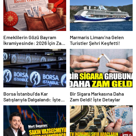
Emeklilerin Gözü Bayram
Marmaris Limanı’na Gelen
İkramiyesinde: 2026 İçin Zam
Turistler Şehri Keşfetti!
Açıklandı mı? İşte Resmi
Gerçekler
Borsa İstanbul’da Kar
Bir Sigara Markasına Daha
Satışlarıyla Dalgalandı: İşte
Zam Geldi! İşte Detaylar
Detaylar!