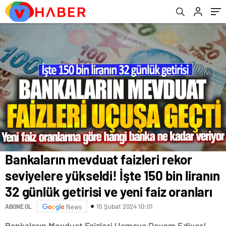
getirisi ve yeni faiz oranları
harcamalarınızı erteleyin”
Bankaların mevduat faizleri rekor
seviyelere yükseldi! İşte 150 bin liranın
32 günlük getirisi ve yeni faiz oranları
15 Şubat 2024 10:01
ABONE OL
News
Bankaların Mevduat Faizleri Uçmaya Devam Ediyor!