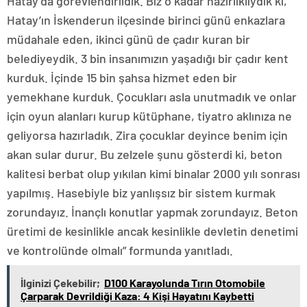
Hatay’da görevlendirildik. Biz o kadar hazırlıklıydık ki,
Hatay’ın İskenderun ilçesinde birinci günü enkazlara
müdahale eden, ikinci günü de çadır kuran bir
belediyeydik. 3 bin insanımızın yaşadığı bir çadır kent
kurduk. İçinde 15 bin şahsa hizmet eden bir
yemekhane kurduk. Çocukları asla unutmadık ve onlar
için oyun alanları kurup kütüphane, tiyatro aklınıza ne
geliyorsa hazırladık. Zira çocuklar deyince benim için
akan sular durur. Bu zelzele şunu gösterdi ki, beton
kalitesi berbat olup yıkılan kimi binalar 2000 yılı sonrası
yapılmış. Hasebiyle biz yanlışsız bir sistem kurmak
zorundayız. İnançlı konutlar yapmak zorundayız. Beton
üretimi de kesinlikle ancak kesinlikle devletin denetimi
ve kontrolünde olmalı” formunda yanıtladı.
İlginizi Çekebilir;
D100 Karayolunda Tırın Otomobile
Çarparak Devrildiği Kaza: 4 Kişi Hayatını Kaybetti