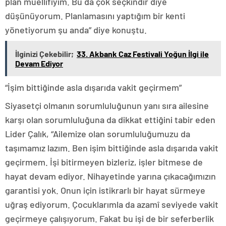
plan müellifiyim. Bu da çok seçkindir diye
düşünüyorum. Planlamasını yaptığım bir kenti
yönetiyorum şu anda” diye konuştu.
İlginizi Çekebilir;
33. Akbank Caz Festivali Yoğun İlgi ile
Devam Ediyor
“İşim bittiğinde asla dışarıda vakit geçirmem”
Siyasetçi olmanın sorumluluğunun yanı sıra ailesine
karşı olan sorumluluğuna da dikkat ettiğini tabir eden
Lider Çalık, “Ailemize olan sorumluluğumuzu da
taşımamız lazım. Ben işim bittiğinde asla dışarıda vakit
geçirmem. İşi bitirmeyen bizleriz, işler bitmese de
hayat devam ediyor. Nihayetinde yarına çıkacağımızın
garantisi yok. Onun için istikrarlı bir hayat sürmeye
uğraş ediyorum. Çocuklarımla da azamî seviyede vakit
geçirmeye çalışıyorum. Fakat bu işi de bir seferberlik