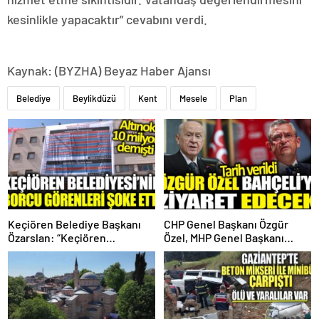
kesinlikle yapacaktır” cevabını verdi.
Kaynak: (BYZHA) Beyaz Haber Ajansı
Belediye
Beylikdüzü
Kent
Mesele
Plan
Keçiören Belediye Başkanı
CHP Genel Başkanı Özgür
Özarslan: “Keçiören
Özel, MHP Genel Başkanı
Belediyesi’nin Borcu 1 Milyar
Devlet Bahçeli’yi Ziyaret
755 Milyon TL”
Edecek!