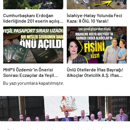
Cumhurbaşkanı Erdoğan
İslahiye-Hatay Yolunda Feci
liderliğinde 201 eserin açılışı
Kaza: 8 Ölü, 10 Yaralı!
gerçekleştirildi!
MHP’li Özdemir’in Önerisi
Ünlü Otellerde İflas Bayrağı!
Sonrası Eczaçılar da Yeşil
Alkoçlar Otelcilik A.Ş. iflas
Pasaport İstiyor!
etti!
Bu yazı yorumlara kapatılmıştır.