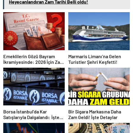
Heyecanlandıran Zam Tarihi Belli oldu!
Emeklilerin Gözü Bayram
Marmaris Limanı’na Gelen
İkramiyesinde: 2026 İçin Zam
Turistler Şehri Keşfetti!
Açıklandı mı? İşte Resmi
Gerçekler
Borsa İstanbul’da Kar
Bir Sigara Markasına Daha
Satışlarıyla Dalgalandı: İşte
Zam Geldi! İşte Detaylar
Detaylar!