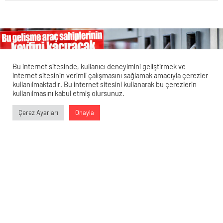
Bu internet sitesinde, kullanıcı deneyimini geliştirmek ve
internet sitesinin verimli çalışmasını sağlamak amacıyla çerezler
kullanılmaktadır. Bu internet sitesini kullanarak bu çerezlerin
kullanılmasını kabul etmiş olursunuz.
Veri politikasındaki amaçlarla sınırlı ve mevzuata uygun şekilde
Çerez Ayarları
Onayla
çerez konumlandırmaktayız. Detaylar için
veri politikamızı
0
0
0
0
inceleyebilirsiniz.
Akaryakıt Fiyatları Altüst Olacak!
Araç Sahiplerinin Keyfini Kaçıracak Bu
Gelişme
28 Mart 2024 09:14
ABONE OL
News