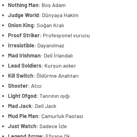
Nothing Man
: Boş Adam
Judge World
: Dünyaya Hakim
Onion King
: Soğan Kralı
Proof Striker
: Profesyonel vurucu
Irresistible
: Dayanılmaz
Mad Irishman
: Deli İrlandalı
Lead Soldiers
: Kurşun asker
Kill Switch
: Öldürme Anahtarı
Shooter
: Atıcı
Light Ofgod
: Tanrının ışığı
Mad Jack
: Deli Jack
Mud Pie Man
: Çamurluk Pastası
Just Watch
: Sadece İzle
Legend Arrow
: Efsane Ok