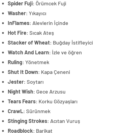
Spider Fuji
: Örümcek Fuji
Washer
: Yıkayıcı
InFlames
: Alevlerin İçinde
Hot Fire
: Sıcak Ateş
Stacker of Wheat
: Buğday İstifleyici
Watch And Learn
: İzle ve öğren
Ruling
: Yönetmek
Shut It Down
: Kapa Çeneni
Jester
: Soytarı
Night Wish
: Gece Arzusu
Tears Fears
: Korku Gözyaşları
CrawL
: Sürünmek
Stinging Strokes
: Acıtan Vuruş
Roadblock
: Barikat