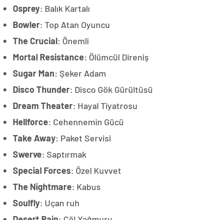
Osprey
: Balık Kartalı
Bowler
: Top Atan Oyuncu
The Crucial
: Önemli
Mortal Resistance
: Ölümcül Direniş
Sugar Man
: Şeker Adam
Disco Thunder
: Disco Gök Gürültüsü
Dream Theater
: Hayal Tiyatrosu
Hellforce
: Cehennemin Gücü
Take Away
: Paket Servisi
Swerve
: Saptırmak
Special Forces
: Özel Kuvvet
The Nightmare
: Kabus
Soulfly
: Uçan ruh
Desert Rain
: Çöl Yağmuru