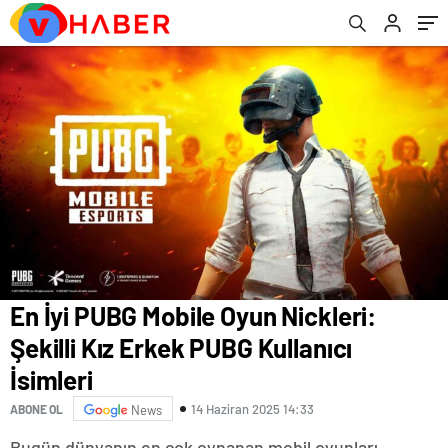
En İyi PUBG Mobile Oyun Nickleri:
Şekilli Kız Erkek PUBG Kullanıcı
İsimleri
14 Haziran 2025 14:33
ABONE OL
News
Bugün dünyanın en çok oynanan mobil oyunları