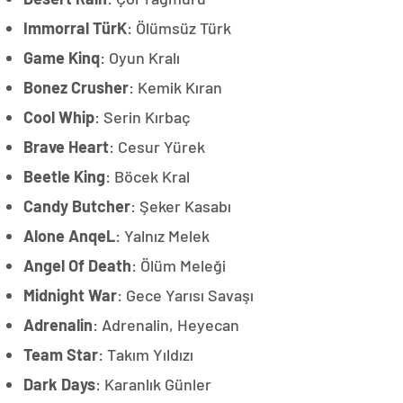
Immorral TürK
: Ölümsüz Türk
Game Kinq
: Oyun Kralı
Bonez Crusher
: Kemik Kıran
Cool Whip
: Serin Kırbaç
Brave Heart
: Cesur Yürek
Beetle King
: Böcek Kral
Candy Butcher
: Şeker Kasabı
Alone AnqeL
: Yalnız Melek
Angel Of Death
: Ölüm Meleği
Midnight War
: Gece Yarısı Savaşı
Adrenalin
: Adrenalin, Heyecan
Team Star
: Takım Yıldızı
Dark Days
: Karanlık Günler