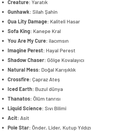
Creature
: Yaratık
Gunhawk
: Silah Şahin
Qua Lity Damage
: Kaliteli Hasar
Sofa King
: Kanepe Kral
You Are My Cure
: ilacımsın
Imagine Perest
: Hayal Perest
Shadow Chaser
: Gölge Kovalayıcı
Natural Mess
: Doğal Karışıklık
Crossfire
: Çapraz Ateş
Iced Earth
: Buzul dünya
Thanatos
: Ölüm tanrısı
Liquid Science
: Sıvı Bilimi
Acit
: Asit
Pole Star
: Önder, Lider, Kutup Yıldızı