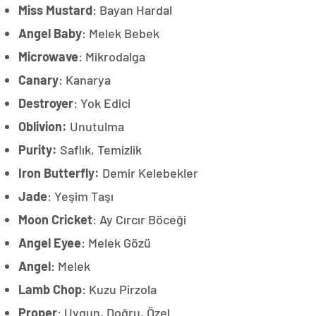
Miss Mustard
: Bayan Hardal
Angel Baby
: Melek Bebek
Microwave
: Mikrodalga
Canary
: Kanarya
Destroyer
: Yok Edici
Oblivion:
Unutulma
Purity:
Saflık, Temizlik
Iron Butterfly:
Demir Kelebekler
Jade
: Yeşim Taşı
Moon Cricket
: Ay Cırcır Böceği
Angel Eyee
: Melek Gözü
Angel
: Melek
Lamb Chop
: Kuzu Pirzola
Proper
: Uygun, Doğru, Özel