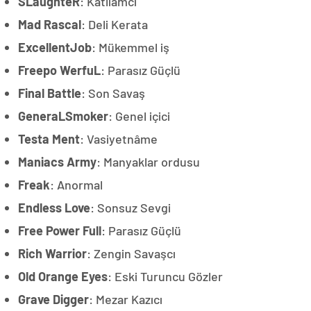
SLaughteR
: Katliamcı
Mad Rascal
: Deli Kerata
ExcellentJob
: Mükemmel iş
Freepo WerfuL
: Parasız Güçlü
Final Battle
: Son Savaş
GeneraLSmoker
: Genel içici
Testa Ment
: Vasiyetnâme
Maniacs Army
: Manyaklar ordusu
Freak
: Anormal
Endless Love
: Sonsuz Sevgi
Free Power Full
: Parasız Güçlü
Rich Warrior
: Zengin Savaşcı
Old Orange Eyes
: Eski Turuncu Gözler
Grave Digger
: Mezar Kazıcı