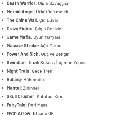
Death Warrior
: Ölüm Savaşçısı
Morbid Angel
: Ürkütücü melek
The China Wall
: Çin Duvarı
Crazy Eights
: Çılgın Sekizler
G
ame Mafia
: Oyun Mafyası
Massive Stroke
: Ağır Darbe
Power And Rich
: Güç ve Zengin
SwindLer
: Kazık Sokan , İşgence Yapan
Night Train
: Gece Treni
RuLing
: Hükmedici
Mental
: Zihinsel
Skull Crusher
: Kafatası Kırıcı
FairyTale
: Peri Masalı
Myth Arrow
: Efsane Ok