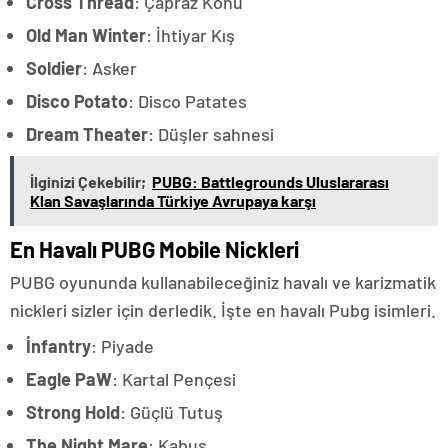
Cross Thread
: Çapraz Konu
Old Man Winter
: İhtiyar Kış
Soldier
: Asker
Disco Potato
: Disco Patates
Dream Theater
: Düşler sahnesi
İlginizi Çekebilir;
PUBG: Battlegrounds Uluslararası
Klan Savaşlarında Türkiye Avrupaya karşı
En Havalı PUBG Mobile Nickleri
PUBG oyununda kullanabileceğiniz havalı ve karizmatik
nickleri sizler için derledik. İşte en havalı Pubg isimleri.
İnfantry
: Piyade
Eagle PaW
: Kartal Pençesi
Strong Hold
: Güçlü Tutuş
The Night Mare
: Kabus