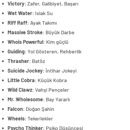
Victory
: Zafer, Galibiyet, Başarı
Wet Water
: Islak Su
Riff Raff
: Ayak Takımı
Massive Stroke
: Büyük Darbe
Whois Powerful
: Kim güçlü
Guiding
: Yol Gösteren, Rehberlik
Thrasher
: Batöz
Suicide Jockey
: İntihar Jokeyi
Little Cobra
: Küçük Kobra
Wild Clawz
: Vahşi Pençeler
Mr. Wholesome
: Bay Yararlı
Falcon
: Doğan Şahin
Wheels
: Tekerlekler
Psycho Thinker
: Psiko Düşüncesi