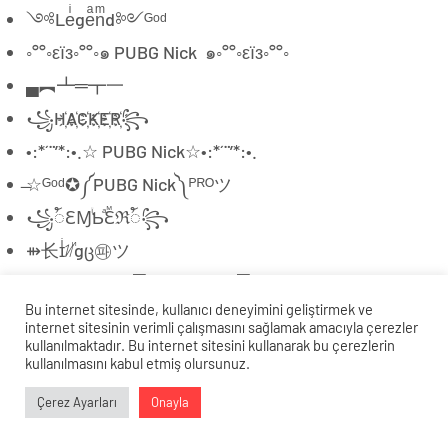
༺Leͥgeͣnͫd༻ᴳᵒᵈ
◦°°◦εїз◦°°◦๑ PUBG Nick ๑◦°°◦εїз◦°°◦
▄︻┻═┳一
꧁H҉A҉C҉K҉E҉R҉꧂
•:*´¨’*:•.☆ PUBG Nick☆•:*´¨’*:•.
̶☆ᴳᵒᵈ✪༼PUBG Nick༽ᴾᴿᴼツ
꧁ꪳℇⱮꙶƄⷶℇⷨℜꪳ꧂
⇻长ɪͥᜬꙵgც㉺ツ
▁ ▂ ▄ ▅ ▆ ▇ █ PUBG Nick █ ▇ ▆ ▅ ▄ ▂ ▁
Bu internet sitesinde, kullanıcı deneyimini geliştirmek ve
ƬψƬ夔❥Ƙϊʛ德
internet sitesinin verimli çalışmasını sağlamak amacıyla çerezler
kullanılmaktadır. Bu internet sitesini kullanarak bu çerezlerin
꧁๖ۣۣۜLⓎⒶ๖ۣۣۜN♡꧂
kullanılmasını kabul etmiş olursunuz.
…¤¸¸.·´¯’·.¸·.>>–»
Veri politikasındaki amaçlarla sınırlı ve mevzuata uygun şekilde
Çerez Ayarları
Onayla
çerez konumlandırmaktayız. Detaylar için
veri politikamızı
0
0
[[ PUBG Nick]]
inceleyebilirsiniz.