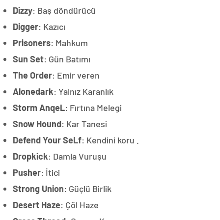
Dizzy
: Baş döndürücü
Digger
: Kazıcı
Prisoners
: Mahkum
Sun Set
: Gün Batımı
The Order
: Emir veren
Alonedark
: Yalnız Karanlık
Storm AnqeL
: Fırtına Melegi
Snow Hound
: Kar Tanesi
Defend Your SeLf
: Kendini koru .
Dropkick
: Damla Vuruşu
Pusher
: İtici
Strong Union
: Güçlü Birlik
Desert Haze
: Çöl Haze