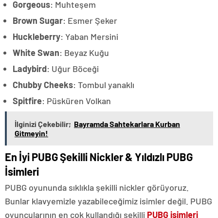
Gorgeous
: Muhteşem
Brown Sugar
: Esmer Şeker
Huckleberry
: Yaban Mersini
White Swan
: Beyaz Kuğu
Ladybird
: Uğur Böceği
Chubby Cheeks
: Tombul yanaklı
Spitfire
: Püsküren Volkan
İlginizi Çekebilir;
Bayramda Sahtekarlara Kurban
Gitmeyin!
En İyi PUBG Şekilli Nickler & Yıldızlı PUBG
İsimleri
PUBG oyununda sıklıkla şekilli nickler görüyoruz.
Bunlar klavyemizle yazabileceğimiz isimler değil. PUBG
oyuncularının en çok kullandığı şekilli
PUBG isimleri