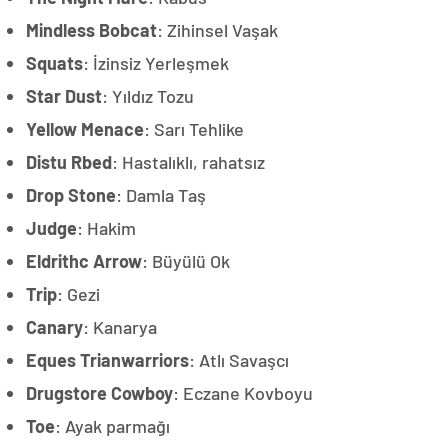
Mindless Bobcat
: Zihinsel Vaşak
Squats
: İzinsiz Yerleşmek
Star Dust
: Yıldız Tozu
Yellow Menace
: Sarı Tehlike
Distu Rbed
: Hastalıklı, rahatsız
Drop Stone
: Damla Taş
Judge
: Hakim
Eldrithc Arrow
: Büyülü Ok
Trip
: Gezi
Canary
: Kanarya
Eques Trianwarriors
: Atlı Savaşcı
Drugstore Cowboy
: Eczane Kovboyu
Toe
: Ayak parmağı