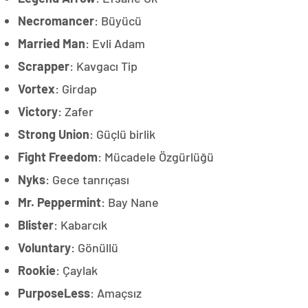
Necromancer
: Büyücü
Married Man
: Evli Adam
Scrapper
: Kavgacı Tip
Vortex
: Girdap
Victory
: Zafer
Strong Union
: Güçlü birlik
Fight Freedom
: Mücadele Özgürlüğü
Nyks
: Gece tanrıçası
Mr. Peppermint
: Bay Nane
Blister
: Kabarcık
Voluntary
: Gönüllü
Rookie
: Çaylak
PurposeLess
: Amaçsız