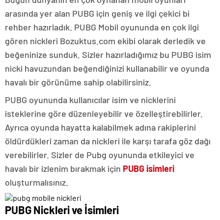
arasında yer alan PUBG için geniş ve ilgi çekici bi
rehber hazırladık. PUBG Mobil oyununda en çok ilgi
gören nickleri Bozuktus.com ekibi olarak derledik ve
beğeninize sunduk. Sizler hazırladığımız bu PUBG isim
nicki havuzundan beğendiğinizi kullanabilir ve oyunda
havalı bir görünüme sahip olabilirsiniz.
ankara
PUBG oyununda kullanıcılar isim ve nicklerini
escort
isteklerine göre düzenleyebilir ve özelleştirebilirler.
Ankara
seksi
Ayrıca oyunda hayatta kalabilmek adına rakiplerini
escort
öldürdükleri zaman da nickleri ile karşı tarafa göz dağı
Çankaya
etkileyici
verebilirler. Sizler de Pubg oyununda etkileyici ve
escort
havalı bir izlenim bırakmak için
PUBG isimleri
oluşturmalısınız.
PUBG Nickleri ve İsimleri