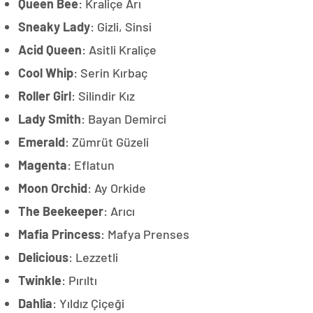
Queen Bee
: Kraliçe Arı
Sneaky Lady
: Gizli, Sinsi
Acid Queen
: Asitli Kraliçe
Cool Whip
: Serin Kırbaç
Roller Girl
: Silindir Kız
Lady Smith
: Bayan Demirci
Emerald
: Zümrüt Güzeli
Magenta
: Eflatun
Moon Orchid
: Ay Orkide
The Beekeeper
: Arıcı
Mafia Princess
: Mafya Prenses
Delicious
: Lezzetli
Twinkle
: Pırıltı
Dahlia
: Yıldız Çiçeği