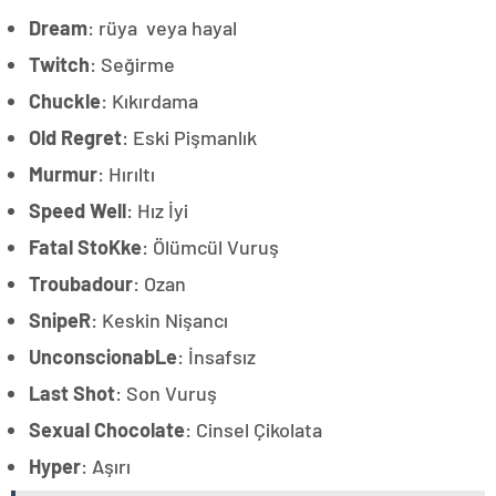
Dream
: rüya veya hayal
Twitch
: Seğirme
Chuckle
: Kıkırdama
Old Regret
: Eski Pişmanlık
Murmur
: Hırıltı
Speed Well
: Hız İyi
Fatal StoKke
: Ölümcül Vuruş
Troubadour
: Ozan
SnipeR
: Keskin Nişancı
UnconscionabLe
: İnsafsız
Last Shot
: Son Vuruş
Sexual Chocolate
: Cinsel Çikolata
Hyper
: Aşırı