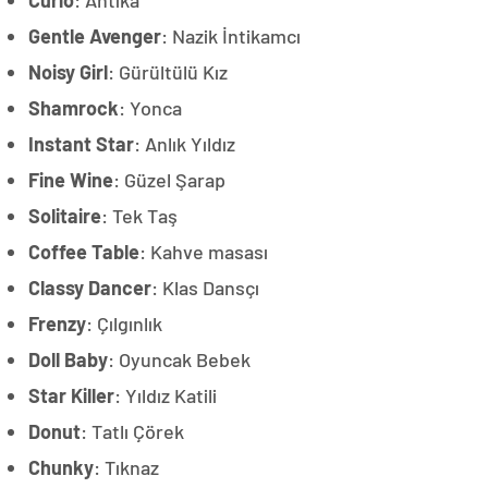
Curio
: Antika
Gentle Avenger
: Nazik İntikamcı
Noisy Girl
: Gürültülü Kız
Shamrock
: Yonca
Instant Star
: Anlık Yıldız
Fine Wine
: Güzel Şarap
Solitaire
: Tek Taş
Coffee Table
: Kahve masası
Classy Dancer
: Klas Dansçı
Frenzy
: Çılgınlık
Doll Baby
: Oyuncak Bebek
Star Killer
: Yıldız Katili
Donut
: Tatlı Çörek
Chunky
: Tıknaz