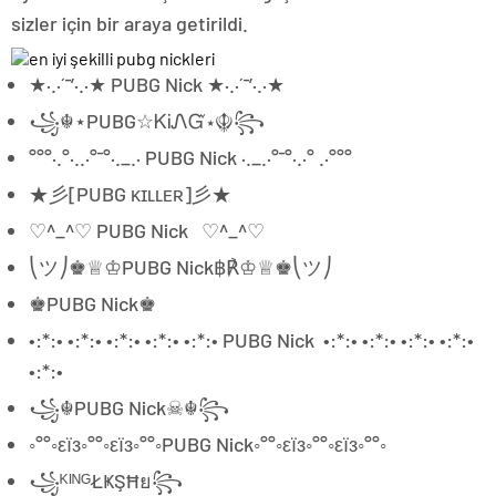
sizler için bir araya getirildi.
★·.·´¯’·.·★ PUBG Nick ★·.·´¯’·.·★
꧁☬⋆PUBG☆ᏦᎥᏁᏳ⋆☬꧂
°°°·.°·..·°¯°·._.· PUBG Nick ·._.·°¯°·.·° .·°°°
★彡[PUBG ᴋɪʟʟᴇʀ]彡★
♡^_^♡ PUBG Nick ♡^_^♡
⎝ツ⎠♚♕♔PUBG Nick฿℟♔♕♚⎝ツ⎠
♚PUBG Nick♚
•:*:• •:*:• •:*:• •:*:• •:*:• PUBG Nick •:*:• •:*:• •:*:• •:*:•
•:*:•
꧁☬PUBG Nick☠︎☬꧂
◦°°◦εїз◦°°◦εїз◦°°◦PUBG Nick◦°°◦εїз◦°°◦εїз◦°°◦
꧁ᴷᴵᴺᴳŁҜŞĦย꧂