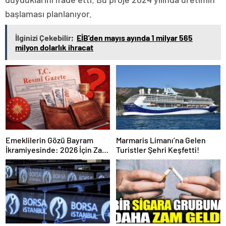
başlaması planlanıyor.
İlginizi Çekebilir;
EİB'den mayıs ayında 1 milyar 565
milyon dolarlık ihracat
Emeklilerin Gözü Bayram
Marmaris Limanı’na Gelen
İkramiyesinde: 2026 İçin Zam
Turistler Şehri Keşfetti!
Açıklandı mı? İşte Resmi
Gerçekler