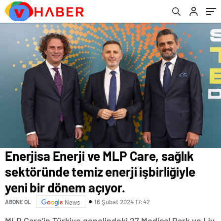
dönem açıyor.
Enerjisa Enerji ve MLP Care, sağlık
sektöründe temiz enerji işbirliğiyle
yeni bir dönem açıyor.
16 Şubat 2024 17:42
ABONE OL
News
MLP Care’in Türkiye genelindeki 27 Medical Park ve Liv