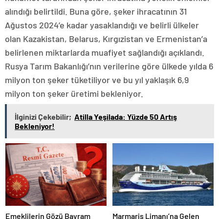
alındığı belirtildi. Buna göre, şeker ihracatının 31
Ağustos 2024’e kadar yasaklandığı ve belirli ülkeler
olan Kazakistan, Belarus, Kırgızistan ve Ermenistan’a
belirlenen miktarlarda muafiyet sağlandığı açıklandı.
Rusya Tarım Bakanlığı’nın verilerine göre ülkede yılda 6
milyon ton şeker tüketiliyor ve bu yıl yaklaşık 6,9
milyon ton şeker üretimi bekleniyor.
Sıhhiye
İlginizi Çekebilir;
Atilla Yeşilada: Yüzde 50 Artış
escort
Bekleniyor!
Ankara
olgun
escort
Çankaya
eskort
bayan
Emeklilerin Gözü Bayram
Marmaris Limanı’na Gelen