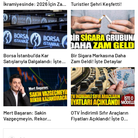
İkramiyesinde: 2026 İçin Zam
Turistler Şehri Keşfetti!
Açıklandı mı? İşte Resmi
Gerçekler
Borsa İstanbul’da Kar
Bir Sigara Markasına Daha
Satışlarıyla Dalgalandı: İşte
Zam Geldi! İşte Detaylar
Detaylar!
Mert Başaran: Sakin
OTV İndirimli Sıfır Araçların
Vazgeçmeyin, Rekor
Fiyatları Açıklandı! İşte O
Kazandıracak!
Modeller