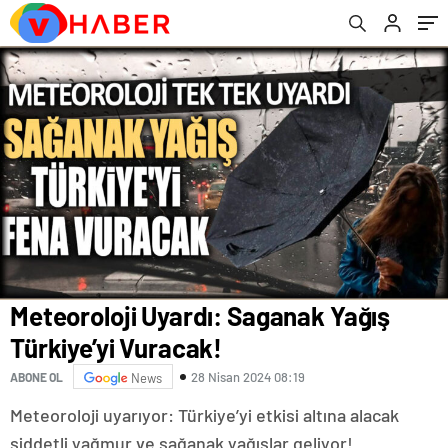
Refahı İçin Çalışmaya Devam Edecek
Meteoroloji Uyardı: Saganak Yağış
Türkiye’yi Vuracak!
28 Nisan 2024 08:19
ABONE OL
News
Meteoroloji uyarıyor: Türkiye’yi etkisi altına alacak
şiddetli yağmur ve sağanak yağışlar geliyor!