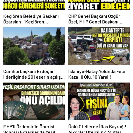
Keçiören Belediye Başkanı
CHP Genel Başkanı Özgür
Özarslan: “Keçiören
Özel, MHP Genel Başkanı
Belediyesi’nin Borcu 1 Milyar
Devlet Bahçeli’yi Ziyaret
755 Milyon TL”
Edecek!
Cumhurbaşkanı Erdoğan
İslahiye-Hatay Yolunda Feci
liderliğinde 201 eserin açılışı
Kaza: 8 Ölü, 10 Yaralı!
gerçekleştirildi!
MHP’li Özdemir’in Önerisi
Ünlü Otellerde İflas Bayrağı!
Sonrası Eczaçılar da Yeşil
Alkoçlar Otelcilik A.Ş. iflas