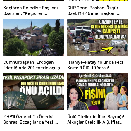
Keçiören Belediye Başkanı
CHP Genel Başkanı Özgür
Özarslan: “Keçiören
Özel, MHP Genel Başkanı
Belediyesi’nin Borcu 1 Milyar
Devlet Bahçeli’yi Ziyaret
755 Milyon TL”
Edecek!
Cumhurbaşkanı Erdoğan
İslahiye-Hatay Yolunda Feci
liderliğinde 201 eserin açılışı
Kaza: 8 Ölü, 10 Yaralı!
gerçekleştirildi!
MHP’li Özdemir’in Önerisi
Ünlü Otellerde İflas Bayrağı!
Sonrası Eczaçılar da Yeşil
Alkoçlar Otelcilik A.Ş. iflas
Pasaport İstiyor!
etti!