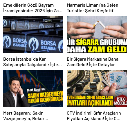
Emeklilerin Gözü Bayram
Marmaris Limanı’na Gelen
İkramiyesinde: 2026 İçin Zam
Turistler Şehri Keşfetti!
Açıklandı mı? İşte Resmi
Gerçekler
Borsa İstanbul’da Kar
Bir Sigara Markasına Daha
Satışlarıyla Dalgalandı: İşte
Zam Geldi! İşte Detaylar
Detaylar!
Mert Başaran: Sakin
OTV İndirimli Sıfır Araçların
Vazgeçmeyin, Rekor
Fiyatları Açıklandı! İşte O
Kazandıracak!
Modeller