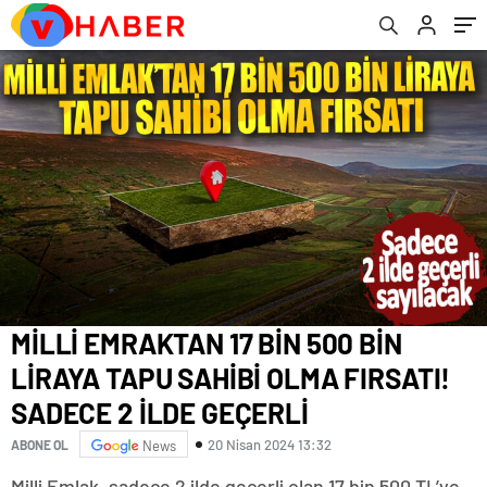
GEÇERLİ
Tablosu
MİLLİ EMRAKTAN 17 BİN 500 BİN
LİRAYA TAPU SAHİBİ OLMA FIRSATI!
SADECE 2 İLDE GEÇERLİ
20 Nisan 2024 13:32
ABONE OL
News
Milli Emlak, sadece 2 ilde geçerli olan 17 bin 500 TL’ye