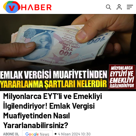
Yararlanabilirsiniz?
Karar!
Milyonlarca EYT’li ve Emekliyi
İlgilendiriyor! Emlak Vergisi
Muafiyetinden Nasıl
Yararlanabilirsiniz?
4 Nisan 2024 10:30
ABONE OL
News