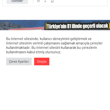
Gönder
Bu internet sitesinde, kullanıcı deneyimini geliştirmek ve
internet sitesinin verimli çalışmasını sağlamak amacıyla çerezler
kullanılmaktadır. Bu internet sitesini kullanarak bu çerezlerin
kullanılmasını kabul etmiş olursunuz.
Veri politikasındaki amaçlarla sınırlı ve mevzuata uygun şekilde
Çerez Ayarları
Onayla
çerez konumlandırmaktayız. Detaylar için
veri politikamızı
0
0
0
0
inceleyebilirsiniz.
Tapu Sahipleri İçin Müjdeli Haber:
Türkiye’nin 81 İlinde Geçerli Olacak
Yeni Karar!
4 Nisan 2024 09:28
ABONE OL
News