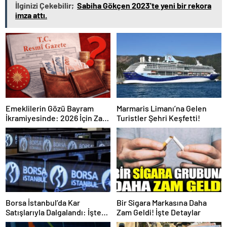
İlginizi Çekebilir;
Sabiha Gökçen 2023'te yeni bir rekora
imza attı.
Emeklilerin Gözü Bayram
Marmaris Limanı’na Gelen
İkramiyesinde: 2026 İçin Zam
Turistler Şehri Keşfetti!
Açıklandı mı? İşte Resmi
Gerçekler
Borsa İstanbul’da Kar
Bir Sigara Markasına Daha
Satışlarıyla Dalgalandı: İşte
Zam Geldi! İşte Detaylar
Detaylar!