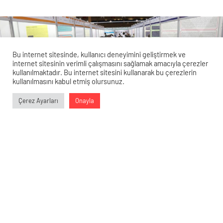
Bu internet sitesinde, kullanıcı deneyimini geliştirmek ve
internet sitesinin verimli çalışmasını sağlamak amacıyla çerezler
kullanılmaktadır. Bu internet sitesini kullanarak bu çerezlerin
kullanılmasını kabul etmiş olursunuz.
Veri politikasındaki amaçlarla sınırlı ve mevzuata uygun şekilde
Çerez Ayarları
Onayla
çerez konumlandırmaktayız. Detaylar için
veri politikamızı
0
0
0
0
inceleyebilirsiniz.
Muğla Bilim ve Sanat Merkezi’nden
Müthiş Başarı: Projeler Türkiye
Finallerine Hazırlanıyor!
24 Nisan 2024 17:13
ABONE OL
News
Muğla Bilim ve Sanat Merkezi Müdürü Bekir Cevizci, 18.