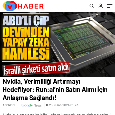
Hazırlanıyor!
Nvidia, Verimliliği Artırmayı
Hedefliyor: Run:ai’nin Satın Alımı İçin
Anlaşma Sağlandı!
25 Nisan 2024 01:23
ABONE OL
News
Nvidia, yapay zeka bilgi işlem kaynaklarını daha verimli