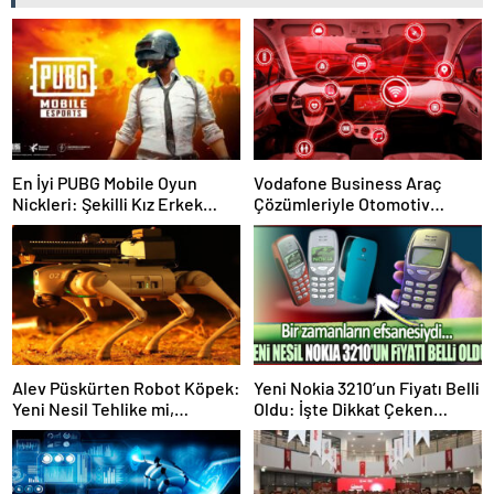
En İyi PUBG Mobile Oyun
Vodafone Business Araç
Nickleri: Şekilli Kız Erkek
Çözümleriyle Otomotiv
PUBG Kullanıcı İsimleri
Sektöründe Devrim
Başlatıyor
Alev Püskürten Robot Köpek:
Yeni Nokia 3210’un Fiyatı Belli
Yeni Nesil Tehlike mi,
Oldu: İşte Dikkat Çeken
Kurtarıcı mı?
Detaylar!