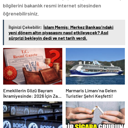
bilgilerini bakanlık resmi internet sitesinden
öğrenebilirsiniz.
İlginizi Çekebilir;
İslam Memiş: Merkez Bankası'ndaki
yeni dönem altın piyasasını nasıl etkileyecek? Asıl
sürprizi bekleyin dedi ve net tarih verdi.
Emeklilerin Gözü Bayram
Marmaris Limanı’na Gelen
İkramiyesinde: 2026 İçin Zam
Turistler Şehri Keşfetti!
Açıklandı mı? İşte Resmi
Gerçekler