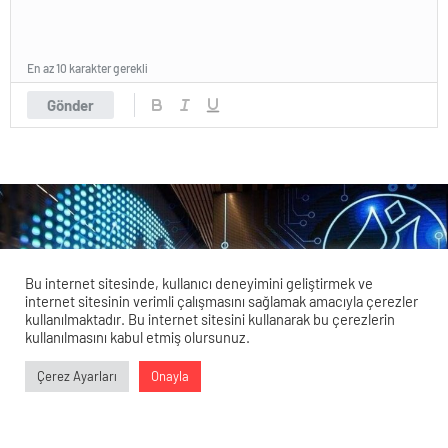
En az 10 karakter gerekli
Gönder
Bu internet sitesinde, kullanıcı deneyimini geliştirmek ve
internet sitesinin verimli çalışmasını sağlamak amacıyla çerezler
kullanılmaktadır. Bu internet sitesini kullanarak bu çerezlerin
kullanılmasını kabul etmiş olursunuz.
Veri politikasındaki amaçlarla sınırlı ve mevzuata uygun şekilde
Çerez Ayarları
Onayla
çerez konumlandırmaktayız. Detaylar için
veri politikamızı
0
0
0
0
inceleyebilirsiniz.