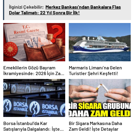
İlginizi Çekebilir;
Merkez Bankası'ndan Bankalara Flas
Dolar Talimatı: 22 Yıl Sonra Bir İlk!
Emeklilerin Gözü Bayram
Marmaris Limanı’na Gelen
İkramiyesinde: 2026 İçin Zam
Turistler Şehri Keşfetti!
Açıklandı mı? İşte Resmi
Gerçekler
Borsa İstanbul’da Kar
Bir Sigara Markasına Daha
Satışlarıyla Dalgalandı: İşte
Zam Geldi! İşte Detaylar