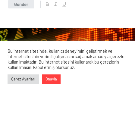
Gönder
Bu internet sitesinde, kullanıcı deneyimini geliştirmek ve
internet sitesinin verimli çalışmasını sağlamak amacıyla çerezler
kullanılmaktadır. Bu internet sitesini kullanarak bu çerezlerin
kullanılmasını kabul etmiş olursunuz.
Veri politikasındaki amaçlarla sınırlı ve mevzuata uygun şekilde
Çerez Ayarları
Onayla
çerez konumlandırmaktayız. Detaylar için
veri politikamızı
0
0
0
0
inceleyebilirsiniz.
Unutun Altını, Doları ve Borsayı! En
Çok Kazandıran Yatırım Yöntemi Belli
Oldu!