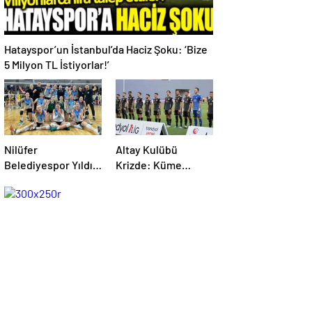
Hatayspor’un İstanbul’da Haciz Şoku: ‘Bize
5 Milyon TL İstiyorlar!’
Nilüfer
Altay Kulübü
Belediyespor Yıldız
Krizde: Küme
Kızlar Voleybol
Düşme Kararı ve
Takımı, Türkiye
Borç Batağı Olay
Finallerine Göz
Yaratıyor
Kırptı!