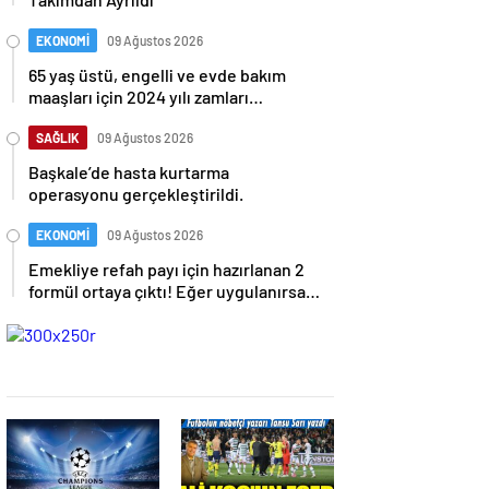
EKONOMİ
09 Ağustos 2026
65 yaş üstü, engelli ve evde bakım
maaşları için 2024 yılı zamları
belirlendi: İşte detaylar
SAĞLIK
09 Ağustos 2026
Başkale’de hasta kurtarma
operasyonu gerçekleştirildi.
EKONOMİ
09 Ağustos 2026
Emekliye refah payı için hazırlanan 2
formül ortaya çıktı! Eğer uygulanırsa
emeklilere büyük etkisi olacak.