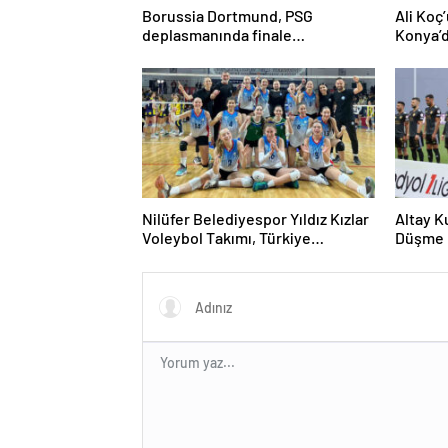
Borussia Dortmund, PSG
Ali Koç
deplasmanında finale
Konya’da
uzanabilecek mi?
Nilüfer Belediyespor Yıldız Kızlar
Altay K
Voleybol Takımı, Türkiye
Düşme K
Finallerine Göz Kırptı!
Yaratıy