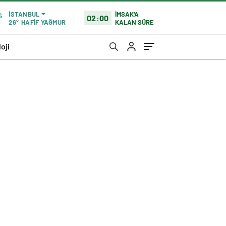
İMSAK'A
İSTANBUL
02:00
KALAN SÜRE
26°
HAFİF YAĞMUR
oji