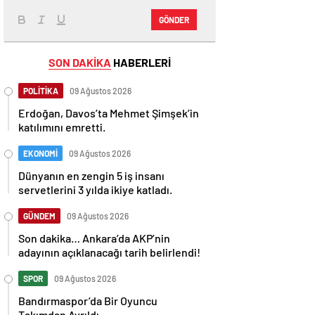
GÖNDER
SON DAKİKA
HABERLERİ
POLİTİKA
09 Ağustos 2026
Erdoğan, Davos’ta Mehmet Şimşek’in
katılımını emretti.
EKONOMİ
09 Ağustos 2026
Dünyanın en zengin 5 iş insanı
servetlerini 3 yılda ikiye katladı.
GÜNDEM
09 Ağustos 2026
Son dakika… Ankara’da AKP’nin
adayının açıklanacağı tarih belirlendi!
SPOR
09 Ağustos 2026
Bandırmaspor’da Bir Oyuncu
Takımdan Ayrıldı