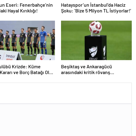
’un Eseri: Fenerbahçe’nin
Hatayspor’un İstanbul’da Haciz
ki Hayal Kırıklığı!
Şoku: ‘Bize 5 Milyon TL İstiyorlar!’
ulübü Krizde: Küme
Beşiktaş ve Ankaragücü
ararı ve Borç Batağı Olay
arasındaki kritik rövanş
or
karşılaşması için heyecan
dorukta!