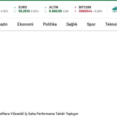
EURO
ALTIN
BITCOIN
55,2510
6.660,55
3090344
0.18%
0.32%
2,59
-0,30%
azin
Ekonomi
Politika
Sağlık
Spor
Teknol
-offlara Yükseldi! İç Saha Performansı Takdir Topluyor