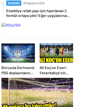
EKONOMİ
09 Ağustos 2026
Emekliye refah payı için hazırlanan 2
formül ortaya çıktı! Eğer uygulanırsa
emeklilere büyük etkisi olacak.
Borussia Dortmund,
Ali Koç’un Eseri:
PSG deplasmanında
Fenerbahçe’nin
finale uzanabilecek
Konya’daki Hayal
mi?
Kırıklığı!