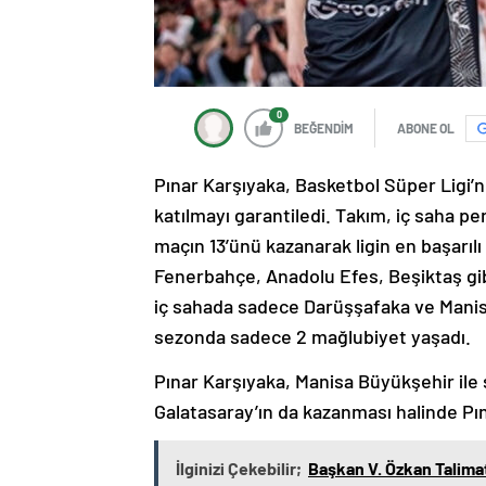
0
BEĞENDİM
ABONE OL
Pınar Karşıyaka, Basketbol Süper Ligi
katılmayı garantiledi. Takım, iç saha per
maçın 13’ünü kazanarak ligin en başarılı
Fenerbahçe, Anadolu Efes, Beşiktaş gibi
iç sahada sadece Darüşşafaka ve Manisa
sezonda sadece 2 mağlubiyet yaşadı.
Pınar Karşıyaka, Manisa Büyükşehir ile
Galatasaray’ın da kazanması halinde P
İlginizi Çekebilir;
Başkan V. Özkan Talimat