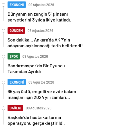
EKONOMİ
09 Ağustos 2026
Dünyanın en zengin 5 iş insanı
servetlerini 3 yılda ikiye katladı.
GÜNDEM
09 Ağustos 2026
Son dakika… Ankara’da AKP’nin
adayının açıklanacağı tarih belirlendi!
SPOR
09 Ağustos 2026
Bandırmaspor’da Bir Oyuncu
Takımdan Ayrıldı
EKONOMİ
09 Ağustos 2026
65 yaş üstü, engelli ve evde bakım
maaşları için 2024 yılı zamları
belirlendi: İşte detaylar
SAĞLIK
09 Ağustos 2026
Başkale’de hasta kurtarma
operasyonu gerçekleştirildi.