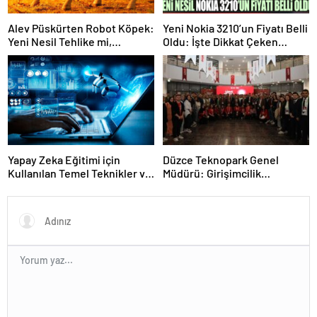
Alev Püskürten Robot Köpek:
Yeni Nokia 3210’un Fiyatı Belli
Yeni Nesil Tehlike mi,
Oldu: İşte Dikkat Çeken
Kurtarıcı mı?
Detaylar!
Yapay Zeka Eğitimi için
Düzce Teknopark Genel
Kullanılan Temel Teknikler ve
Müdürü: Girişimcilik
Veri Algoritmaları
Maratonu 2024 Yenilikçi
Fikirleri Bekliyor!