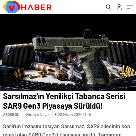
Sarsılmaz’ın Yenilikçi Tabanca Serisi
SAR9 Gen3 Piyasaya Sürüldü!
23 Nisan 2024 11:47
ABONE OL
News
Sar9’un imzasını taşıyan Sarsılmaz, SAR9 ailesinin son
üyesi olan SAR9 Gen3’ü piyasaya sürdü. Tamamen