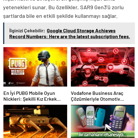
yetenekleri sunar. Bu özellikler, SAR9 Gen3’ü zorlu
şartlarda bile en etkili şekilde kullanmayı sağlar.
İlginizi Çekebilir;
Google Cloud Storage Achieves
Record Numbers: Here are the latest subscription fees.
En İyi PUBG Mobile Oyun
Vodafone Business Araç
Nickleri: Şekilli Kız Erkek
Çözümleriyle Otomotiv
PUBG Kullanıcı İsimleri
Sektöründe Devrim
Başlatıyor