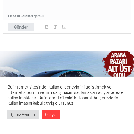
En az 10 karakter gerekli
Gönder
Bu internet sitesinde, kullanıcı deneyimini geliştirmek ve
internet sitesinin verimli çalışmasını sağlamak amacıyla çerezler
kullanılmaktadır. Bu internet sitesini kullanarak bu çerezlerin
kullanılmasını kabul etmiş olursunuz.
Veri politikasındaki amaçlarla sınırlı ve mevzuata uygun şekilde
Çerez Ayarları
Onayla
çerez konumlandırmaktayız. Detaylar için
veri politikamızı
0
0
0
0
inceleyebilirsiniz.
Xiaomi Su7, Araba Pazarını Alt Üst Etti