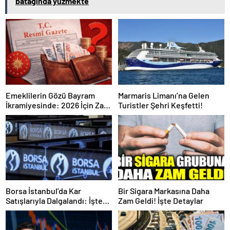
batağında yüzmekte
Emeklilerin Gözü Bayram
Marmaris Limanı’na Gelen
İkramiyesinde: 2026 İçin Zam
Turistler Şehri Keşfetti!
Açıklandı mı? İşte Resmi
Gerçekler
Borsa İstanbul’da Kar
Bir Sigara Markasına Daha
Satışlarıyla Dalgalandı: İşte
Zam Geldi! İşte Detaylar
Detaylar!