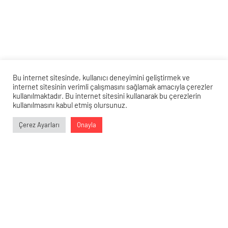
Bu internet sitesinde, kullanıcı deneyimini geliştirmek ve
internet sitesinin verimli çalışmasını sağlamak amacıyla çerezler
kullanılmaktadır. Bu internet sitesini kullanarak bu çerezlerin
kullanılmasını kabul etmiş olursunuz.
Veri politikasındaki amaçlarla sınırlı ve mevzuata uygun şekilde
Çerez Ayarları
Onayla
çerez konumlandırmaktayız. Detaylar için
veri politikamızı
0
0
0
0
inceleyebilirsiniz.
SGK Uzmanı Emin Yılmaz’dan Emekli
Maaşlarıyla İlgili Müjde: Değişim
Yolda!
1 Mayıs 2024 18:26
ABONE OL
News