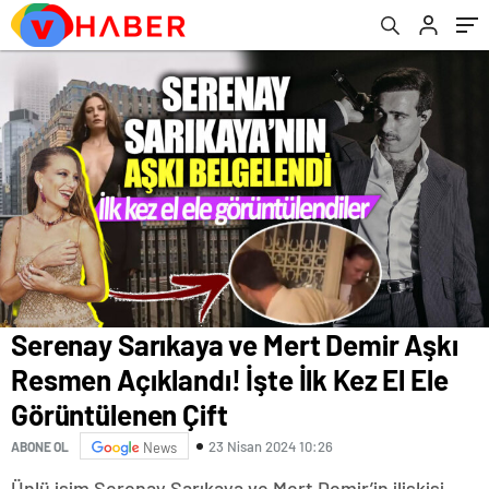
Görüntülenen Çift
Serenay Sarıkaya ve Mert Demir Aşkı
Resmen Açıklandı! İşte İlk Kez El Ele
Görüntülenen Çift
23 Nisan 2024 10:26
ABONE OL
News
Ünlü isim Serenay Sarıkaya ve Mert Demir’in ilişkisi