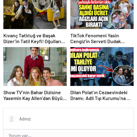
Kıvanç Tatlıtuğ ve Başak
TikTok Fenomeni Yasin
Dizer’in Tatil Keyfi! Oğulları
Cengiz’in Serveti Dudak
Kurt Efe ile Lizbon’da Güzel
Uçuklatıyor: Sahne Başına
Anılar…
100 Bin Dolar!
Show TV’nin Bahar Dizisine
Dilan Polat’ın Cezaevindeki
Yasemin Kay Allen’dan Büyük
Dramı: Adli Tıp Kurumu’na mı
Katılım!
Sevk Edilecek?