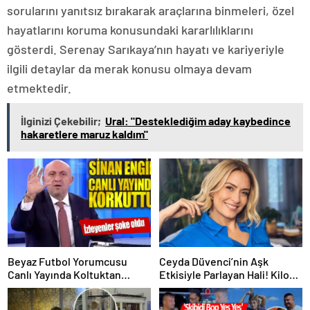
sorularını yanıtsız bırakarak araçlarına binmeleri, özel
hayatlarını koruma konusundaki kararlılıklarını
gösterdi. Serenay Sarıkaya’nın hayatı ve kariyeriyle
ilgili detaylar da merak konusu olmaya devam
etmektedir.
İlginizi Çekebilir;
Ural: "Desteklediğim aday kaybedince
hakaretlere maruz kaldım"
Beyaz Futbol Yorumcusu
Ceyda Düvenci’nin Aşk
Canlı Yayında Koltuktan
Etkisiyle Parlayan Hali! Kilo
Düştü!
Verme Sırrı Ortaya Çıktı!