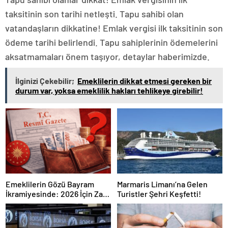
taksitinin son tarihi netleşti. Tapu sahibi olan
vatandaşların dikkatine! Emlak vergisi ilk taksitinin son
ödeme tarihi belirlendi. Tapu sahiplerinin ödemelerini
aksatmamaları önem taşıyor, detaylar haberimizde.
İlginizi Çekebilir;
Emeklilerin dikkat etmesi gereken bir
durum var, yoksa emeklilik hakları tehlikeye girebilir!
Emeklilerin Gözü Bayram
Marmaris Limanı’na Gelen
İkramiyesinde: 2026 İçin Zam
Turistler Şehri Keşfetti!
Açıklandı mı? İşte Resmi
Gerçekler