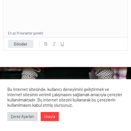
En az 10 karakter gerekli
Gönder
Bu internet sitesinde, kullanıcı deneyimini geliştirmek ve
internet sitesinin verimli çalışmasını sağlamak amacıyla çerezler
kullanılmaktadır. Bu internet sitesini kullanarak bu çerezlerin
kullanılmasını kabul etmiş olursunuz.
Veri politikasındaki amaçlarla sınırlı ve mevzuata uygun şekilde
Çerez Ayarları
Onayla
çerez konumlandırmaktayız. Detaylar için
veri politikamızı
0
0
0
0
inceleyebilirsiniz.