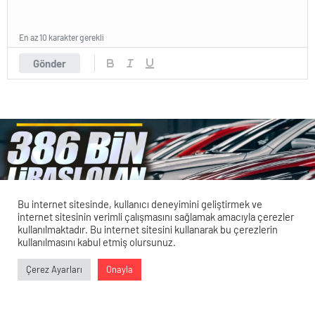
En az 10 karakter gerekli
Gönder
Bu internet sitesinde, kullanıcı deneyimini geliştirmek ve
internet sitesinin verimli çalışmasını sağlamak amacıyla çerezler
kullanılmaktadır. Bu internet sitesini kullanarak bu çerezlerin
kullanılmasını kabul etmiş olursunuz.
Veri politikasındaki amaçlarla sınırlı ve mevzuata uygun şekilde
Çerez Ayarları
Onayla
çerez konumlandırmaktayız. Detaylar için
veri politikamızı
0
0
0
0
inceleyebilirsiniz.
2024 Model Sıfır Otomobilde Listeler