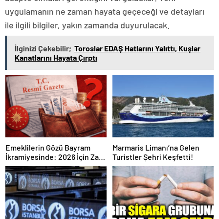
uygulamanın ne zaman hayata geçeceği ve detayları
ile ilgili bilgiler, yakın zamanda duyurulacak.
İlginizi Çekebilir;
Toroslar EDAŞ Hatlarını Yalıttı, Kuşlar
Kanatlarını Hayata Çırptı
Emeklilerin Gözü Bayram
Marmaris Limanı’na Gelen
İkramiyesinde: 2026 İçin Zam
Turistler Şehri Keşfetti!
Açıklandı mı? İşte Resmi
Gerçekler