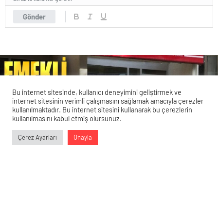
Gönder
Bu internet sitesinde, kullanıcı deneyimini geliştirmek ve
internet sitesinin verimli çalışmasını sağlamak amacıyla çerezler
kullanılmaktadır. Bu internet sitesini kullanarak bu çerezlerin
kullanılmasını kabul etmiş olursunuz.
Veri politikasındaki amaçlarla sınırlı ve mevzuata uygun şekilde
Çerez Ayarları
Onayla
çerez konumlandırmaktayız. Detaylar için
veri politikamızı
0
0
0
0
inceleyebilirsiniz.
Emekli Maaşlarında Büyük Düşüş! Ali
Tezel’den İkinci Yarıya İlişkin Uyarı
23 Nisan 2024 12:34
ABONE OL
News