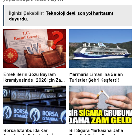
İlginizi Çekebilir;
Teknoloji devi, son yol haritasını
duyurdu.
Emeklilerin Gözü Bayram
Marmaris Limanı’na Gelen
İkramiyesinde: 2026 İçin Zam
Turistler Şehri Keşfetti!
Açıklandı mı? İşte Resmi
Gerçekler
Borsa İstanbul’da Kar
Bir Sigara Markasına Daha