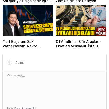
Satışlarıyla Dalgalandı: İşte
Zam Geldi! İşte Detaylar
Detaylar!
Mert Başaran: Sakin
OTV İndirimli Sıfır Araçların
Vazgeçmeyin, Rekor
Fiyatları Açıklandı! İşte O
Kazandıracak!
Modeller
En az 10 karakter gerekli