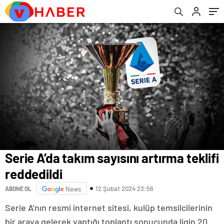
Tansu Sarı açıkladı…
Serie A’da takım sayısını artırma teklifi
reddedildi
12 Şubat 2024 23:56
ABONE OL
News
Serie A’nın resmi internet sitesi, kulüp temsilcilerinin
bir araya gelerek yaptığı toplantı sonucunda ligin 20