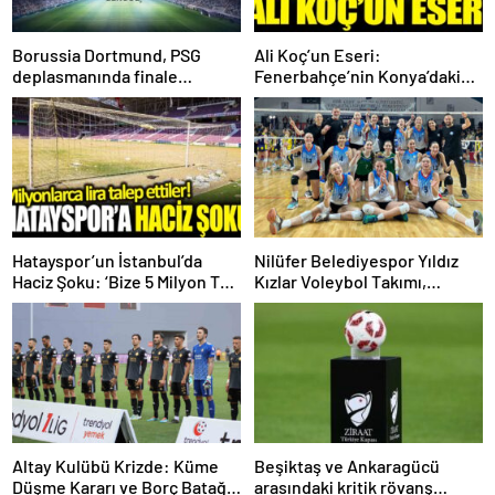
Borussia Dortmund, PSG
Ali Koç’un Eseri:
deplasmanında finale
Fenerbahçe’nin Konya’daki
uzanabilecek mi?
Hayal Kırıklığı!
Hatayspor’un İstanbul’da
Nilüfer Belediyespor Yıldız
Haciz Şoku: ‘Bize 5 Milyon TL
Kızlar Voleybol Takımı,
İstiyorlar!’
Türkiye Finallerine Göz Kırptı!
Altay Kulübü Krizde: Küme
Beşiktaş ve Ankaragücü
Düşme Kararı ve Borç Batağı
arasındaki kritik rövanş