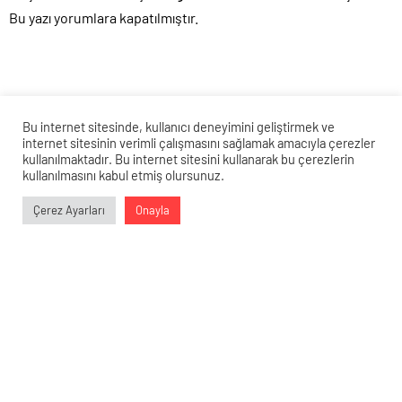
Olay Yaratıyor
karşılaşması için heyecan
Bu yazı yorumlara kapatılmıştır.
dorukta!
Bu internet sitesinde, kullanıcı deneyimini geliştirmek ve
internet sitesinin verimli çalışmasını sağlamak amacıyla çerezler
kullanılmaktadır. Bu internet sitesini kullanarak bu çerezlerin
kullanılmasını kabul etmiş olursunuz.
Veri politikasındaki amaçlarla sınırlı ve mevzuata uygun şekilde
Çerez Ayarları
Onayla
çerez konumlandırmaktayız. Detaylar için
veri politikamızı
0
0
0
0
inceleyebilirsiniz.
Tansu Sarı: Trabzonspor’un
galibiyetini getiren hamle neydi?
Futbolun uzman ismi Tansu Sarı
açıkladı…