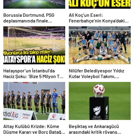
Borussia Dortmund, PSG
Ali Koç’un Eseri:
deplasmanında finale
Fenerbahçe’nin Konya’daki
uzanabilecek mi?
Hayal Kırıklığı!
Hatayspor’un İstanbul’da
Nilüfer Belediyespor Yıldız
Haciz Şoku: ‘Bize 5 Milyon TL
Kızlar Voleybol Takımı,
İstiyorlar!’
Türkiye Finallerine Göz Kırptı!
Altay Kulübü Krizde: Küme
Beşiktaş ve Ankaragücü
Düşme Kararı ve Borç Batağı
arasındaki kritik rövanş